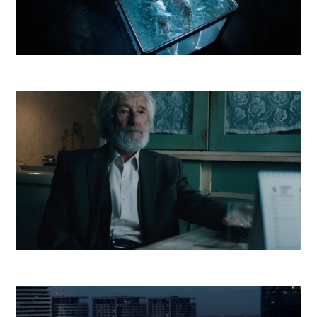
DePaul Otužilec
Post Bellum Deň víťazstva nad fašizmom