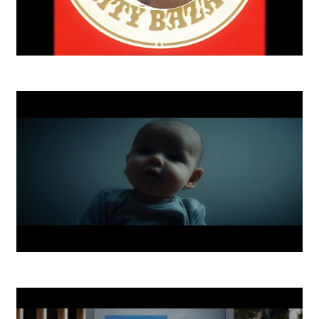
Zlatý Bažant 73 Retro
Nightmares