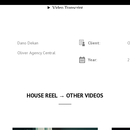
Dano Dekan
Client:
O
Oliver Agency Central
Year:
2
HOUSE REEL → OTHER VIDEOS