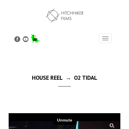
Toggle
navigation
HOUSE REEL → O2 TIDAL