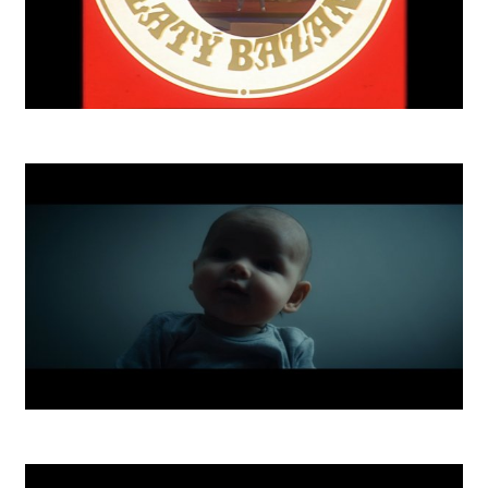
Zlatý Bažant 73 Retro
Nightmares