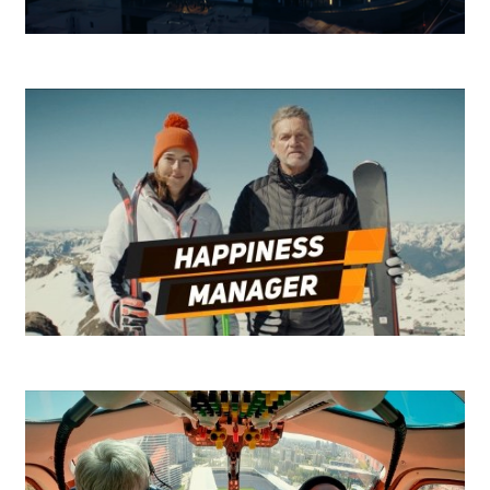
SKY - Push The Right Button
Niké Ľadovec