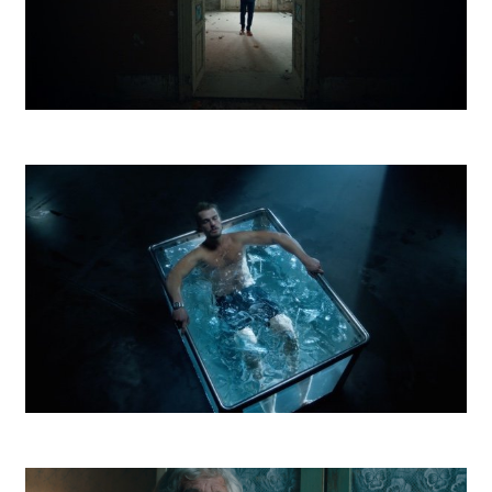
Vagus Realiťák
DePaul Otužilec