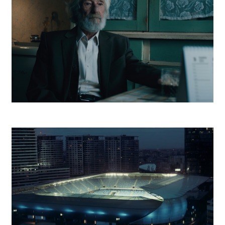
Post Bellum Deň víťazstva nad fašizmom